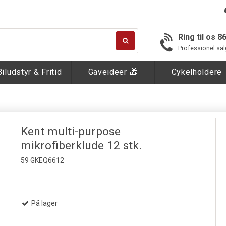
Ring til os 8
Professionel sal
Biludstyr & Fritid
Gaveideer 🎁
Cykelholdere
Kent multi-purpose
mikrofiberklude 12 stk.
59 GKEQ6612
På lager