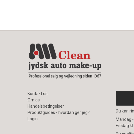
Kontakt os
Om os
Handelsbetingelser
Du kan rin
Produktguides - hvordan gør jeg?
Login
Mandag - 
Fredag kl.
Du er alt