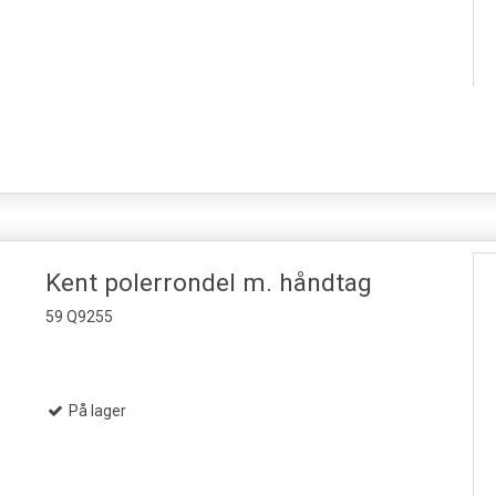
Kent polerrondel m. håndtag
59 Q9255
På lager