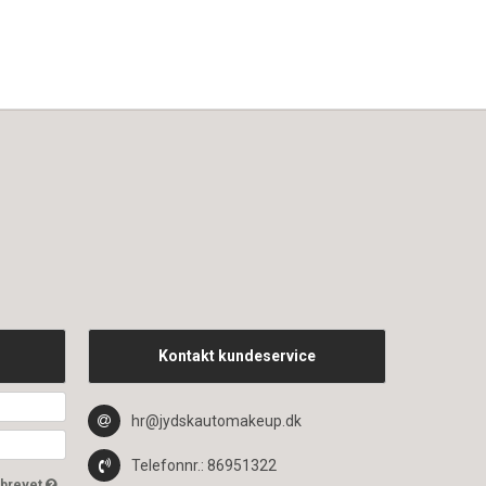
Kontakt kundeservice
hr@jydskautomakeup.dk
Telefonnr.
: 86951322
sbrevet