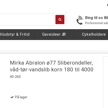
Ring til os 8
Professionel sal
Biludstyr & Fritid
Gaveideer 🎁
Cykelholdere
Mirka Abralon ø77 Sliberondeller,
våd-tør-vandslib korn 180 til 4000
40-260
På lager