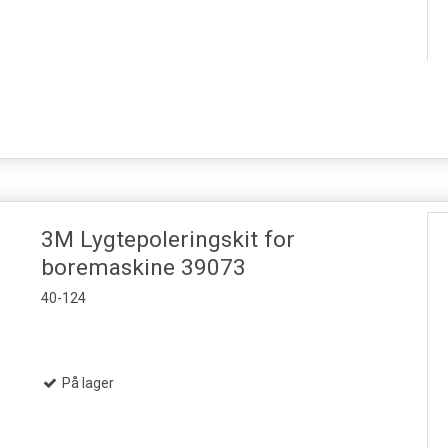
3M Lygtepoleringskit for
boremaskine 39073
40-124
På lager