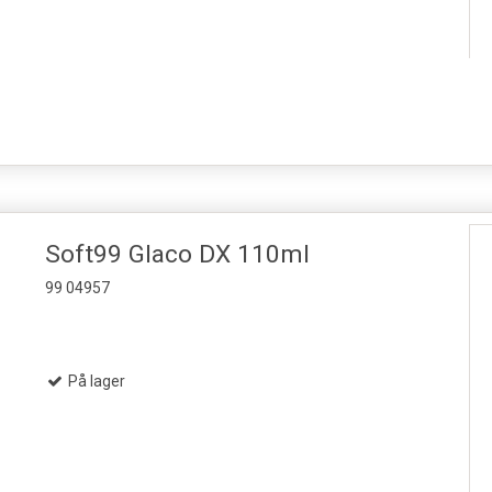
Soft99 Glaco DX 110ml
99 04957
På lager