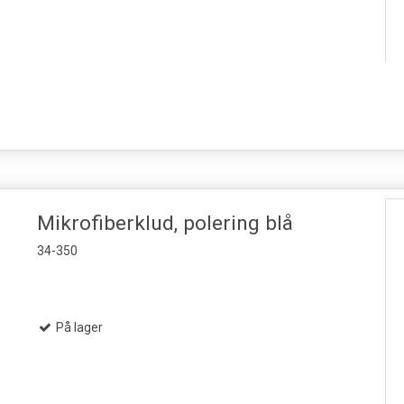
Mikrofiberklud, polering blå
34-350
På lager