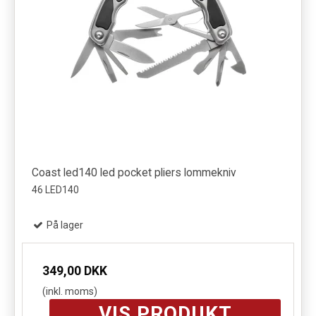
Coast led140 led pocket pliers lommekniv
46 LED140
På lager
349,00 DKK
(inkl. moms)
VIS PRODUKT