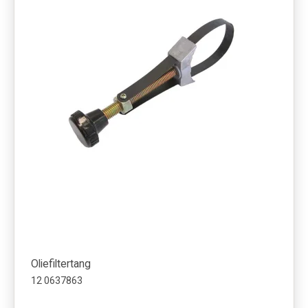
Oliefiltertang
12 0637863