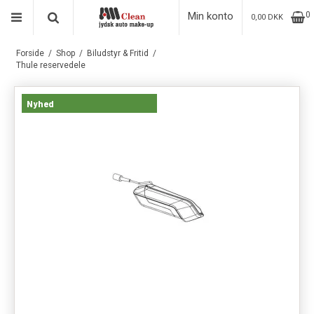
Min konto
0
0,00 DKK
Forside
/
Shop
/
Biludstyr & Fritid
/
Thule reservedele
Nyhed