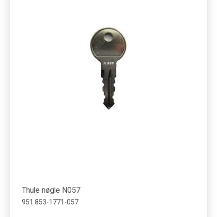
Thule nøgle N057
951 853-1771-057