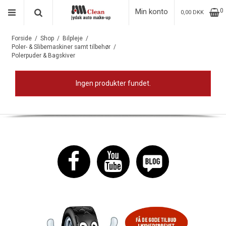
Min konto
0
0,00 DKK
Forside
/
Shop
/
Bilpleje
/
Poler- & Slibemaskiner samt tilbehør
/
Polerpuder & Bagskiver
Ingen produkter fundet.