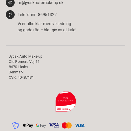
hr@jydskautomakeup.dk
Telefonnr.
: 86951322
Vi er altid klar med vejledning
og gode råd – blot giv os et kald!
Jydsk Auto Make-up
Ole Rømers Vej 11
8670 Låsby
Denmark
CVR
:
40487131