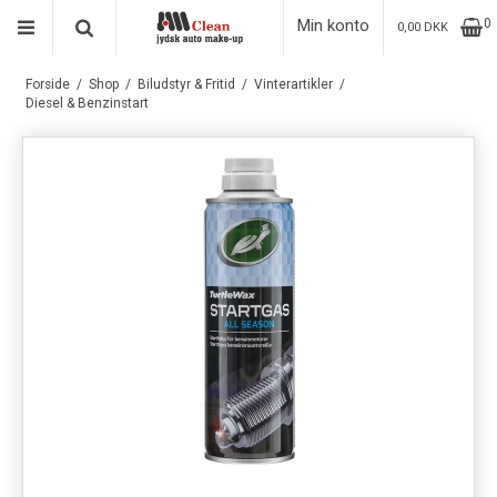
Min konto
0
0,00 DKK
Forside
/
Shop
/
Biludstyr & Fritid
/
Vinterartikler
/
Diesel & Benzinstart