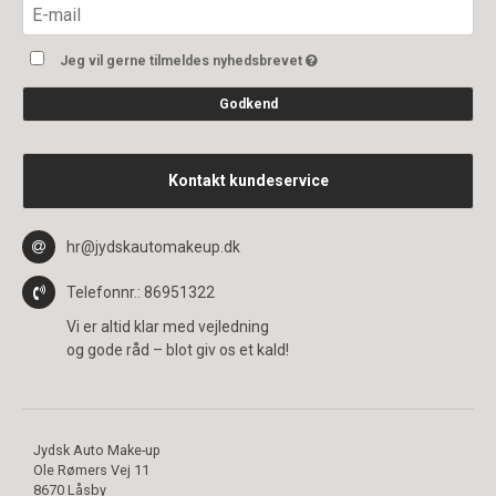
Jeg vil gerne tilmeldes nyhedsbrevet
Godkend
Kontakt kundeservice
hr@jydskautomakeup.dk
Telefonnr.
: 86951322
Vi er altid klar med vejledning
og gode råd – blot giv os et kald!
Jydsk Auto Make-up
Ole Rømers Vej 11
8670 Låsby