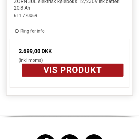
ZORN 30L elektrisk køleboks 12/230V ink.batteri
20,8 Ah
611 770069
Ring for info
2.699,00 DKK
(inkl. moms)
VIS PRODUKT