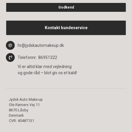
Godkend
Kontakt kundeservice
hr@jydskautomakeup.dk
Telefonnr.
: 86951322
Vi er altid klar med vejledning
og gode råd – blot giv os et kald!
Jydsk Auto Make-up
Ole Rømers Vej 11
8670 Låsby
Denmark
CVR
:
40487131