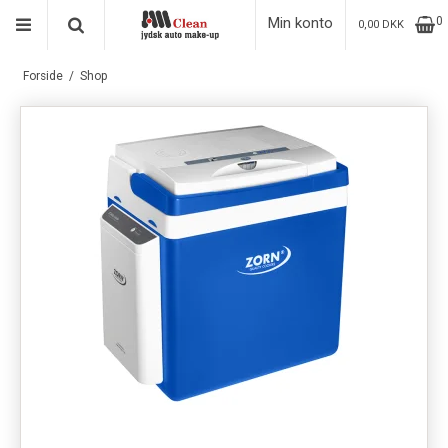
Min konto
0
0,00 DKK
Forside
/
Shop