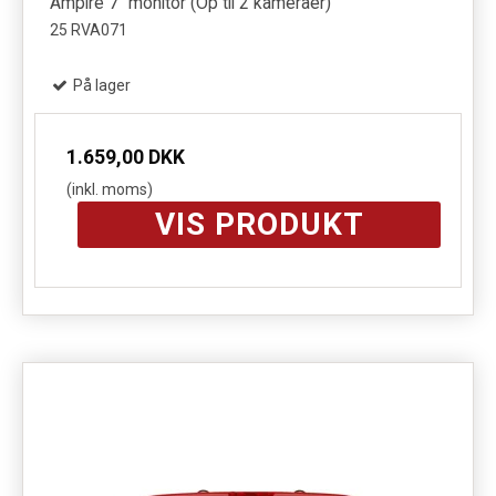
Ampire 7" monitor (Op til 2 kameraer)
25 RVA071
På lager
1.659,00 DKK
(inkl. moms)
VIS PRODUKT