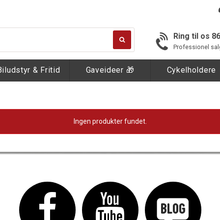
Ring til os 8
Professionel sal
Biludstyr & Fritid
Gaveideer 🎁
Cykelholdere
Ingen produkter fundet.