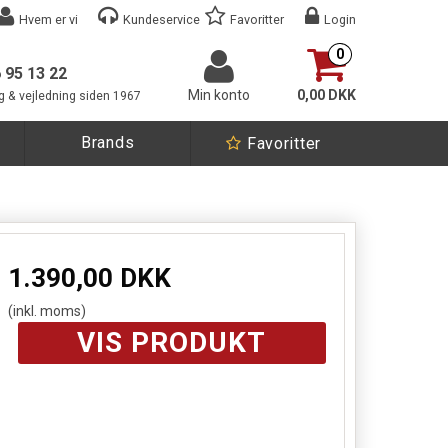
Hvem er vi
Kundeservice
Favoritter
Login
0
6 95 13 22
Min konto
0,00 DKK
g & vejledning siden 1967
Brands
Favoritter
1.390,00 DKK
(inkl. moms)
VIS PRODUKT