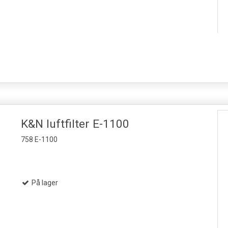
K&N luftfilter E-1100
758 E-1100
På lager