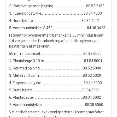
2. Komplet rør med bøjning..........................................80.52.2160
3. Fugemundstykke......................................................80.34.4000
4. Rund børste..............................................................80.34.4001
5. Vandmundstykke V-450............................................84.38.3623
I stedet for ovennævnte tilbehør kan ø 50 mm industrisæt
frit vælges under forudsætning af, at dette oplyses ved
bestillingen af maskinen.
50 mm industrisæt.......................................................80.33.5050
1. Plastslange 3,10 m...................................................84.54.5001
2. Rør med bøjning ..................................................... 80.52.5000
3. Metalrør 0,25 m........................................................80.52.5020
4. Fugemundstykke......................................................80.34.5000
5. Rund børste..............................................................80.34.5001
6. Plastadapter .............................................................80.34.5002
7. Vandmundstykke ......................................................80.38.5050
Vælg tilbehørssæt - skriv venligst dette i kommentarfeltet