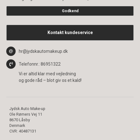
Godkend
Kontakt kundeservice
hr@jydskautomakeup.dk
Telefonnr.
: 86951322
Vi er altid klar med vejledning
og gode råd – blot giv os et kald!
Jydsk Auto Make-up
Ole Rømers Vej 11
8670 Låsby
Denmark
CVR
:
40487131