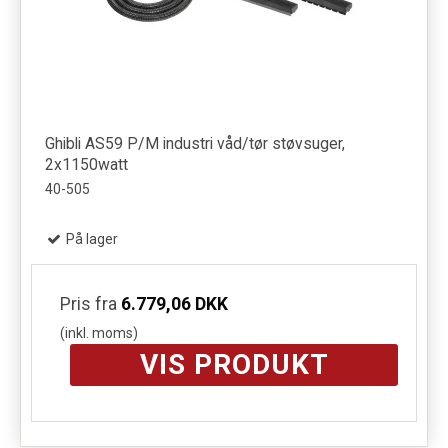
Ghibli AS59 P/M industri våd/tør støvsuger,
2x1150watt
40-505
På lager
Pris fra
6.779,06 DKK
(inkl. moms)
VIS PRODUKT