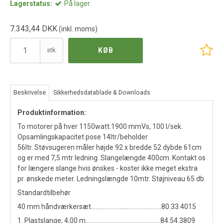
Lagerstatus:
På lager
7.343,44 DKK
(inkl. moms)
KØB
stk.
Beskrivelse
Sikkerhedsdatablade & Downloads
Produktinformation
:
To motorer på hver 1150watt.1900 mmVs, 100 l/sek.
Opsamlingskapacitet pose 14ltr/beholder
56ltr. Støvsugeren måler højde 92 x bredde 52 dybde 61cm
og er med 7,5 mtr ledning. Slangelængde 400cm. Kontakt os
for længere slange hvis ønskes - koster ikke meget ekstra
pr. ønskede meter. Ledningslængde 10mtr. Støjniveau 65 db.
Standardtilbehør
40 mm håndværkersæt...............................................80.33.4015
1. Plastslange, 4,00 m..................................................84.54.3809