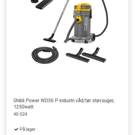
Ghibli Power WD36 P industri våd/tør støvsuger,
1250watt
40-524
På lager