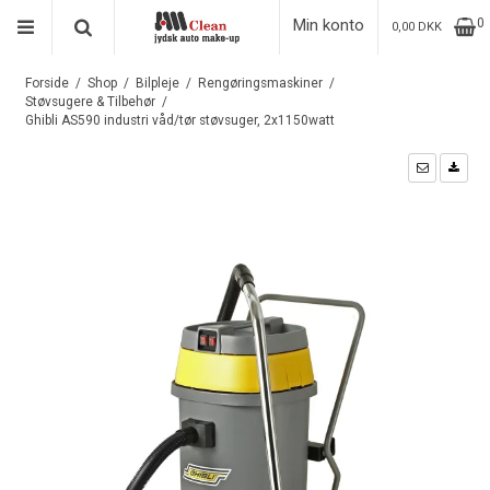
Min konto
0
0,00 DKK
Forside
/
Shop
/
Bilpleje
/
Rengøringsmaskiner
/
Støvsugere & Tilbehør
/
Ghibli AS590 industri våd/tør støvsuger, 2x1150watt