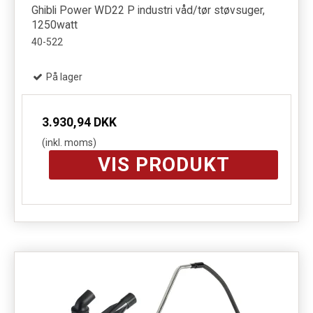
Ghibli Power WD22 P industri våd/tør støvsuger,
1250watt
40-522
På lager
3.930,94 DKK
(inkl. moms)
VIS PRODUKT