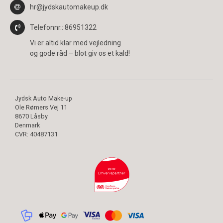
hr@jydskautomakeup.dk
Telefonnr.
: 86951322
Vi er altid klar med vejledning
og gode råd – blot giv os et kald!
Jydsk Auto Make-up
Ole Rømers Vej 11
8670 Låsby
Denmark
CVR
:
40487131