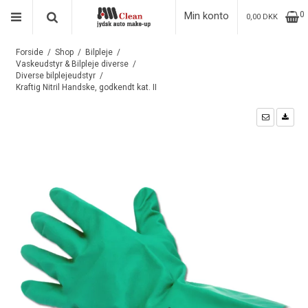
Min konto
0
0,00 DKK
Forside
/
Shop
/
Bilpleje
/
Vaskeudstyr & Bilpleje diverse
/
Diverse bilplejeudstyr
/
Kraftig Nitril Handske, godkendt kat. II