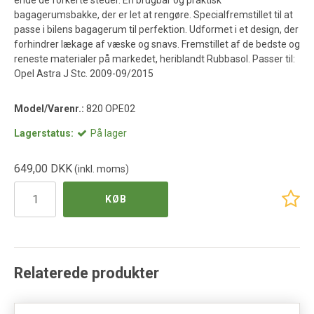
ende de forkerte steder.
En brugbar og praktisk
bagagerumsbakke, der er let at rengøre.
Specialfremstillet til at
passe i bilens bagagerum til perfektion.
Udformet i et design, der
forhindrer lækage af væske og snavs.
Fremstillet af de bedste og
reneste materialer på markedet, heriblandt Rubbasol.
Passer til:
Opel Astra J Stc. 2009-09/2015
Model/Varenr.:
820 OPE02
Lagerstatus:
På lager
649,00 DKK
(inkl. moms)
KØB
Relaterede produkter