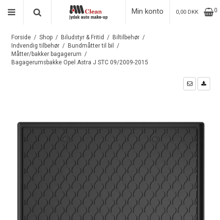
Min konto
0
0,00 DKK
Forside
/
Shop
/
Biludstyr & Fritid
/
Biltilbehør
/
Indvendig tilbehør
/
Bundmåtter til bil
/
Måtter/bakker bagagerum
/
Bagagerumsbakke Opel Astra J STC 09/2009-2015