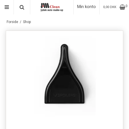
Min konto
0
0,00 DKK
Forside
/
Shop