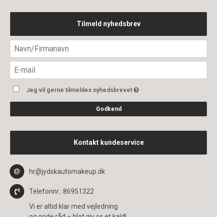
Tilmeld nyhedsbrev
Jeg vil gerne tilmeldes nyhedsbrevet
Godkend
Kontakt kundeservice
hr@jydskautomakeup.dk
Telefonnr.
: 86951322
Vi er altid klar med vejledning
og gode råd – blot giv os et kald!